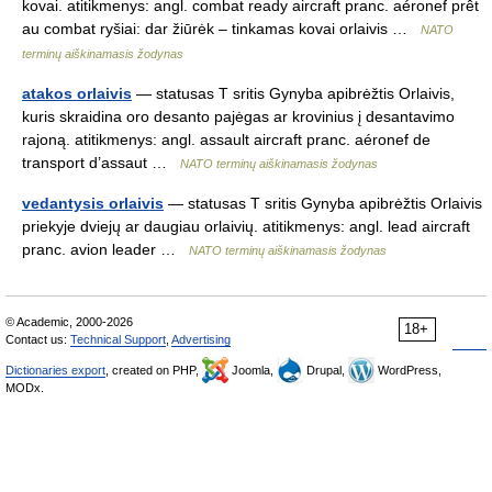
kovai. atitikmenys: angl. combat ready aircraft pranc. aéronef prêt
au combat ryšiai: dar žiūrėk – tinkamas kovai orlaivis …
NATO
terminų aiškinamasis žodynas
atakos orlaivis
— statusas T sritis Gynyba apibrėžtis Orlaivis,
kuris skraidina oro desanto pajėgas ar krovinius į desantavimo
rajoną. atitikmenys: angl. assault aircraft pranc. aéronef de
transport d’assaut …
NATO terminų aiškinamasis žodynas
vedantysis orlaivis
— statusas T sritis Gynyba apibrėžtis Orlaivis
priekyje dviejų ar daugiau orlaivių. atitikmenys: angl. lead aircraft
pranc. avion leader …
NATO terminų aiškinamasis žodynas
© Academic, 2000-2026
18+
Contact us:
Technical Support
,
Advertising
Dictionaries export
, created on PHP,
Joomla,
Drupal,
WordPress,
MODx.