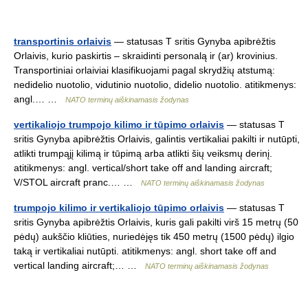
transportinis orlaivis
— statusas T sritis Gynyba apibrėžtis
Orlaivis, kurio paskirtis – skraidinti personalą ir (ar) krovinius.
Transportiniai orlaiviai klasifikuojami pagal skrydžių atstumą:
nedidelio nuotolio, vidutinio nuotolio, didelio nuotolio. atitikmenys:
angl.… …
NATO terminų aiškinamasis žodynas
vertikaliojo trumpojo kilimo ir tūpimo orlaivis
— statusas T
sritis Gynyba apibrėžtis Orlaivis, galintis vertikaliai pakilti ir nutūpti,
atlikti trumpąjį kilimą ir tūpimą arba atlikti šių veiksmų derinį.
atitikmenys: angl. vertical/short take off and landing aircraft;
V/STOL aircraft pranc.… …
NATO terminų aiškinamasis žodynas
trumpojo kilimo ir vertikaliojo tūpimo orlaivis
— statusas T
sritis Gynyba apibrėžtis Orlaivis, kuris gali pakilti virš 15 metrų (50
pėdų) aukščio kliūties, nuriedėjęs tik 450 metrų (1500 pėdų) ilgio
taką ir vertikaliai nutūpti. atitikmenys: angl. short take off and
vertical landing aircraft;… …
NATO terminų aiškinamasis žodynas