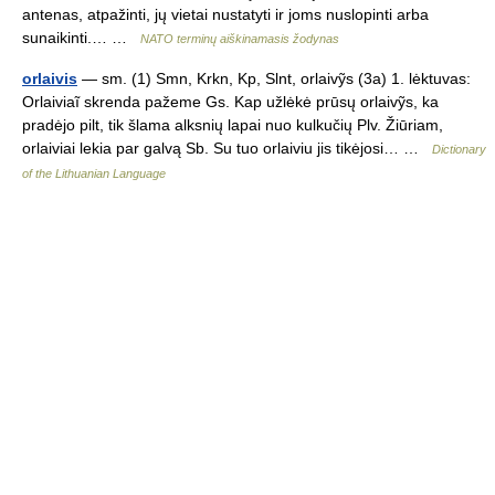
antenas, atpažinti, jų vietai nustatyti ir joms nuslopinti arba
sunaikinti.… …
NATO terminų aiškinamasis žodynas
orlaivis
— sm. (1) Smn, Krkn, Kp, Slnt, orlaivỹs (3a) 1. lėktuvas:
Orlaiviaĩ skrenda pažeme Gs. Kap užlėkė prūsų orlaivỹs, ka
pradėjo pilt, tik šlama alksnių lapai nuo kulkučių Plv. Žiūriam,
orlaiviai lekia par galvą Sb. Su tuo orlaiviu jis tikėjosi… …
Dictionary
of the Lithuanian Language