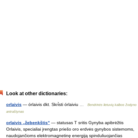
Look at other dictionaries:
orlaivis
— órlaivis dkt. Skri̇̀sti órlaiviu …
Bendrinės lietuvių kalbos žodyno
antraštynas
orlaivis „žebenkštis“
— statusas T sritis Gynyba apibrėžtis
Orlaivis, specialiai įrengtas priešo oro erdvės gynybos sistemoms,
naudojančioms elektromagnetinę energiją spinduliuojančias