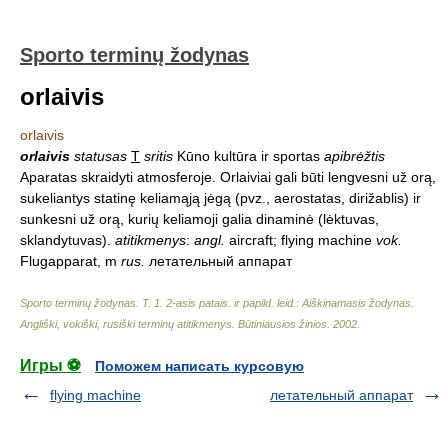
Sporto terminų žodynas
orlaivis
orlaivis
orlaivis
statusas
T
sritis
Kūno kultūra ir sportas
apibrėžtis
Aparatas skraidyti atmosferoje. Orlaiviai gali būti lengvesni už orą,
sukeliantys statinę keliamąją jėgą (pvz., aerostatas, dirižablis) ir
sunkesni už orą, kurių keliamoji galia dinaminė (lėktuvas,
sklandytuvas).
atitikmenys
:
angl.
aircraft; flying machine
vok.
Flugapparat, m
rus.
летательный аппарат
Sporto terminų žodynas. T. 1. 2-asis patais. ir papild. leid.: Aiškinamasis žodynas.
Angliški, vokiški, rusiški terminų atitikmenys. Būtiniausios žinios
.
2002
.
Игры ⚽
Поможем написать курсовую
flying machine
летательный аппарат