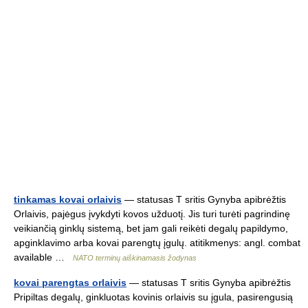
tinkamas kovai orlaivis
— statusas T sritis Gynyba apibrėžtis
Orlaivis, pajėgus įvykdyti kovos užduotį. Jis turi turėti pagrindinę
veikiančią ginklų sistemą, bet jam gali reikėti degalų papildymo,
apginklavimo arba kovai parengtų įgulų. atitikmenys: angl. combat
available …
NATO terminų aiškinamasis žodynas
kovai parengtas orlaivis
— statusas T sritis Gynyba apibrėžtis
Pripiltas degalų, ginkluotas kovinis orlaivis su įgula, pasirengusią